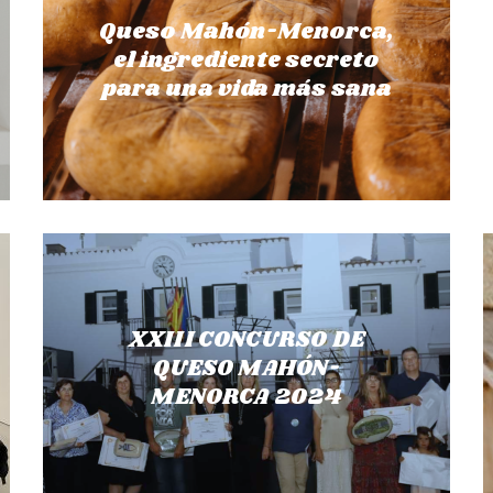
Queso Mahón-Menorca,
el ingrediente secreto
para una vida más sana
XXIII CONCURSO DE
QUESO MAHÓN-
MENORCA 2024