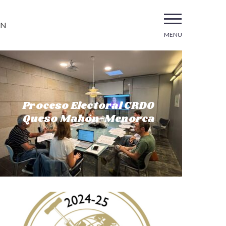
EN
MENU
Proceso Electoral CRDO
Queso Mahón-Menorca