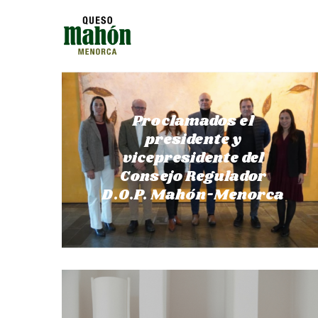
Proclamados el
presidente y
vicepresidente del
Consejo Regulador
D.O.P. Mahón-Menorca