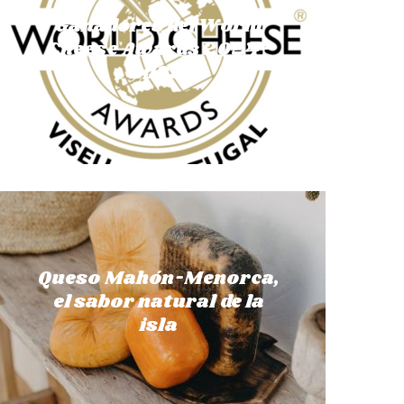
Ganadores del World
Cheese Awards 2024-
2025.
Queso Mahón-Menorca,
el sabor natural de la
isla