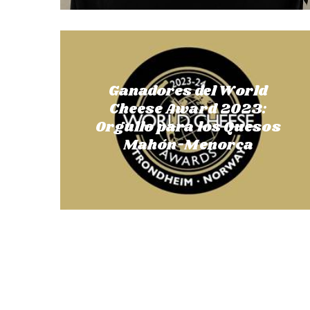
Ganadores del World
Cheese Award 2023:
Orgullo para los Quesos
Mahón-Menorca