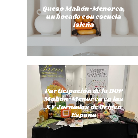
Queso Mahón-Menorca,
un bocado con esencia
isleña
Participación de la DOP
Mahón-Menorca en las
XV Jornadas de Origen
España