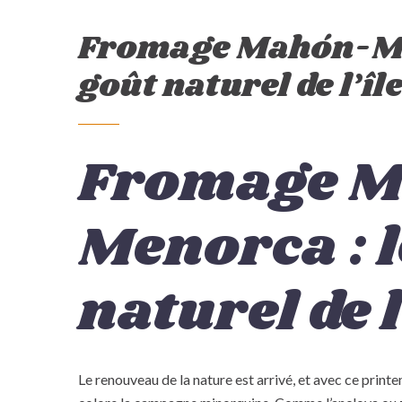
Fromage Mahón-Me
goût naturel de l’îl
Fromage 
Menorca : l
naturel de l
Le renouveau de la nature est arrivé, et avec ce printe