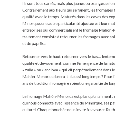
Ils sont tous carrés, mais plus jaunes ou oranges selo
Contrairement aux fleurs qui se fanent, les fromag
qualité avec le temps. Maturés dans les caves des exp
Minorque, une autre particularité ajoutée est leur ma
entreprises qui commercialisent le fromage Mahón-Me
traitement consiste à retourner les fromages avec soin 
et de paprika.
Retourner vers le haut, retourner vers le bas… lenteme
qualité et dévouement, comme l’émergence de la natur
« zulla » ou « anclova » qui vit perpétuellement dans l
Mahón-Menorca durera-t-il aussi longtemps ? Pour l’i
ans de tradition fromagère soient une garantie de lon
Le fromage Mahón-Menorca est plus qu’un aliment ; c’
qui nous connecte avec l’essence de Minorque, ses pa
culturel. Chaque bouchée nous invite à savourer l’authe