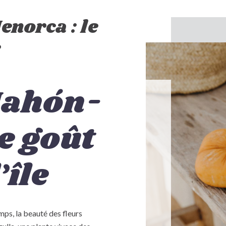
norca : le
e
Mahón-
e goût
’île
mps, la beauté des fleurs