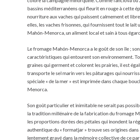
colore la campagne minorquine. Comme l’anclova ou zu
bassins méditerranéens qui fleurit en rouge à cette ép
nourriture aux vaches qui paissent calmement et libre
elles, les vaches frisonnes, qui fournissent tout le lait
Mahón-Menorca, un aliment local et sain à tous égard
Le fromage Mahón-Menorca a le goût de son île ; son 
caractéristiques qui entourent son environnement. To
graines qui germent et colorent les prairies, il est ég
transporte le sel marin vers les pâturages qui nourris
spéciale « de la mer » est imprimée dans chaque bo
Menorca.
Son goût particulier et inimitable ne serait pas possib
la tradition millénaire de la fabrication du froma
les proportions dorées des pétales qui inondent la régi
authentique du « formatjar » trouve ses origines dans
lentement gravé dans la mémoire collective de ce par