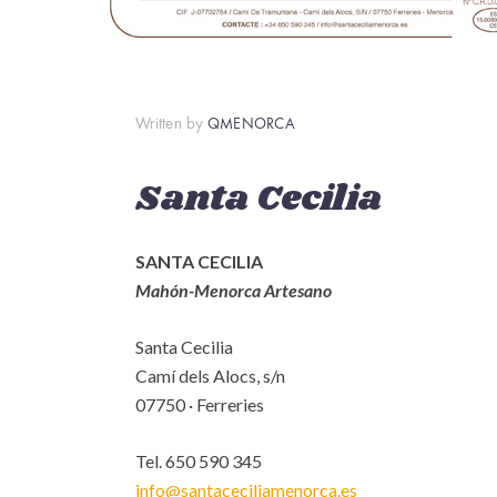
Written by
QMENORCA
Santa Cecilia
SANTA CECILIA
Mahón-Menorca Artesano
Santa Cecilia
Camí dels Alocs, s/n
07750 · Ferreries
Tel. 650 590 345
info@santaceciliamenorca.es