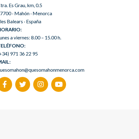
tra. Es Grau, km, 0.5
7700 · Mahón · Menorca
lles Balears · España
HORARIO:
unes a viernes: 8.00 – 15.00 h.
TELÉFONO:
+34) 971 36 22 95
AIL:
uesomahon@quesomahonmenorca.com