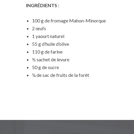
INGRÉDIENTS :
100 g de fromage Mahon-Minorque
2 œufs
1 yaourt naturel
55 g d’huile d’olive
110 g de farine
½ sachet de levure
50 g de sucre
¼ de sac de fruits de la forêt