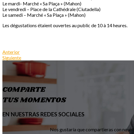
Le mardi- Marché « Sa Plaça » (Mahon)
Le vendredi – Place de la Cathédrale (Ciutadella)
Le samedi – Marché « Sa Plaça » (Mahon)
Les dégustations étaient ouvertes au public de 10 à 14 heures.
Anterior
Siguiente
COMPARTE
TUS MOMENTOS
EN NUESTRAS REDES SOCIALES
Nos gustaría que compartieras con nosotr