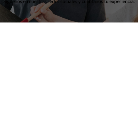
Síguenos en nuestras redes sociales y cuéntanos tu experiencia.