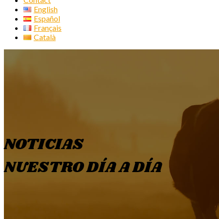
English
Español
Français
Català
NOTICIAS
NUESTRO DÍA A DÍA